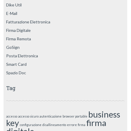
Dike Util
E-Mail
Fatturazione Elettronica
Firma Digitale
Firma Remota
GoSign
Posta Elettronica
Smart Card
Spazio Doc
Tag
business
accesso
accesso sicuro
autenticazione
browser portable
key
firma
configurazione
disallineamento
errore
firma