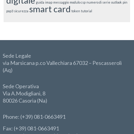
digitale
guida
imap
messaggio
modulo csp
numero di serie
outlook
pin
smart card
pop3
sicurezza
token
tutorial
Sede Legale
via Marsicana p.co Vallechiara 67032 – Pescasseroli
(Aq)
Sede Operativa
Via A.Modigliani, 8
80026 Casoria (Na)
Phone
: (+39) 081-0663491
Fax: (+39) 081-0663491