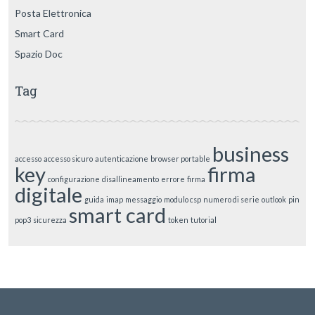
Posta Elettronica
Smart Card
Spazio Doc
Tag
business
accesso
accesso sicuro
autenticazione
browser portable
key
firma
configurazione
disallineamento
errore
firma
digitale
guida
imap
messaggio
modulo csp
numero di serie
outlook
pin
smart card
pop3
sicurezza
token
tutorial