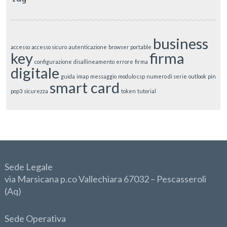
business
accesso
accesso sicuro
autenticazione
browser portable
key
firma
configurazione
disallineamento
errore
firma
digitale
guida
imap
messaggio
modulo csp
numero di serie
outlook
pin
smart card
pop3
sicurezza
token
tutorial
Sede Legale
via Marsicana p.co Vallechiara 67032 – Pescasseroli
(Aq)
Sede Operativa