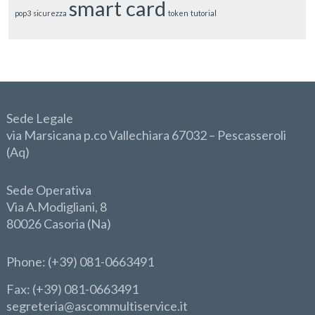
smart card
pop3
sicurezza
token
tutorial
Sede Legale
via Marsicana p.co Vallechiara 67032 – Pescasseroli
(Aq)
Sede Operativa
Via A.Modigliani, 8
80026 Casoria (Na)
Phone
: (+39) 081-0663491
Fax: (+39) 081-0663491
segreteria@ascommultiservice.it