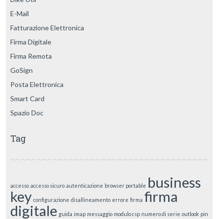
E-Mail
Fatturazione Elettronica
Firma Digitale
Firma Remota
GoSign
Posta Elettronica
Smart Card
Spazio Doc
Tag
business
accesso
accesso sicuro
autenticazione
browser portable
key
firma
configurazione
disallineamento
errore
firma
digitale
guida
imap
messaggio
modulo csp
numero di serie
outlook
pin