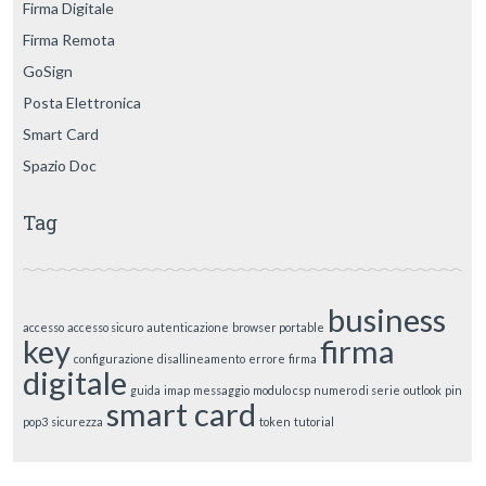
Firma Digitale
Firma Remota
GoSign
Posta Elettronica
Smart Card
Spazio Doc
Tag
business
accesso
accesso sicuro
autenticazione
browser portable
key
firma
configurazione
disallineamento
errore
firma
digitale
guida
imap
messaggio
modulo csp
numero di serie
outlook
pin
smart card
pop3
sicurezza
token
tutorial