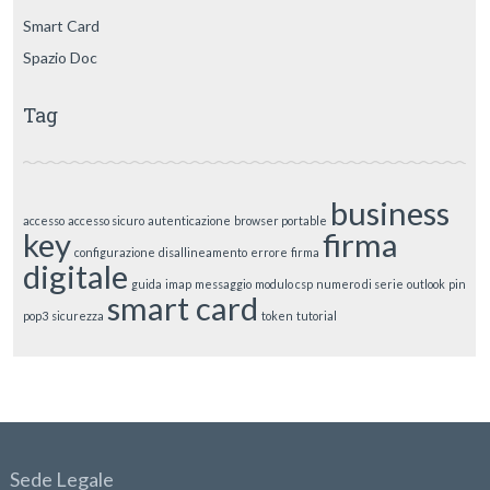
Smart Card
Spazio Doc
Tag
business
accesso
accesso sicuro
autenticazione
browser portable
key
firma
configurazione
disallineamento
errore
firma
digitale
guida
imap
messaggio
modulo csp
numero di serie
outlook
pin
smart card
pop3
sicurezza
token
tutorial
Sede Legale