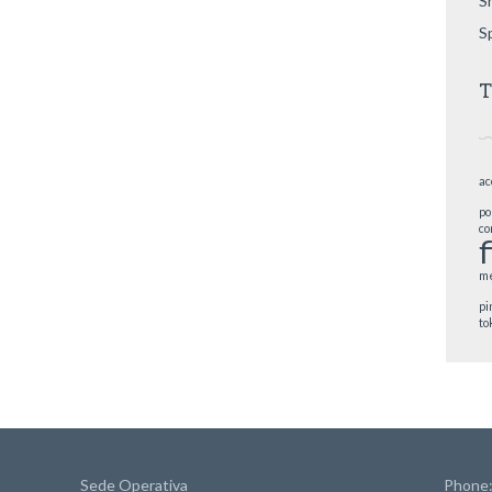
S
S
T
ac
po
co
me
pi
to
Sede Operativa
Phone