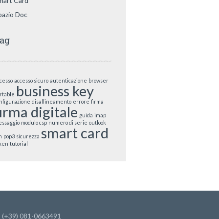
mart Card
pazio Doc
ag
cesso
accesso sicuro
autenticazione
browser
business key
rtable
nfigurazione
disallineamento
errore
firma
firma digitale
guida
imap
ssaggio
modulo csp
numero di serie
outlook
smart card
n
pop3
sicurezza
ken
tutorial
: (+39) 081-0663491