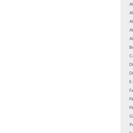
A
A
A
A
A
B
C
D
Di
E
F
Fi
F
G
P