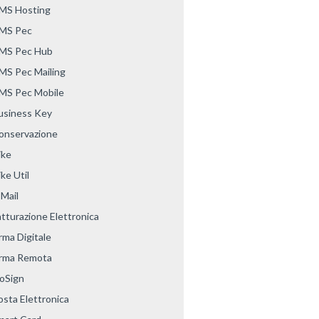
MS Hosting
MS Pec
MS Pec Hub
MS Pec Mailing
MS Pec Mobile
usiness Key
onservazione
ike
ke Util
-Mail
atturazione Elettronica
rma Digitale
irma Remota
oSign
osta Elettronica