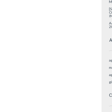
M
[
O
I
A
2
A
a
m
a
g
C