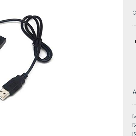
C
A
[
[
[