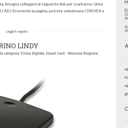
M
tta, bisogna collegarsi al seguente link per scaricarne i drive
[
DJ Scorrendo la pagina, potrete selezionare i DRIVER a
O
I
A
2
Leggi il seguito
RINO LINDY
A
la categoria:
Firma Digitale
,
Smart Card
-
Nessuna Risposta
a
m
a
g
C