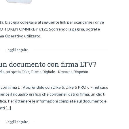
tta, bisogna collegarsi al seguente link per scaricarne i drive
O TOKEN OMNIKEY 6121 Scorrendo la pagina, potrete
ma Operativo utilizzato.
Leggi il seguito
 un documento con firma LTV?
lla categoria:
Dike
,
Firma Digitale
-
Nessuna Risposta
to con firma LTV aprendolo con Dike 6, Dike 6 PRO o – nel caso
nte il riquadro grafico che contiene i dati di firma, un clic ti
erifica. Per ottenere le informazioni complete sul documento e
nti […]
Leggi il seguito