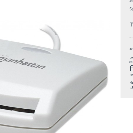
S
S
T
ac
po
co
me
pi
to