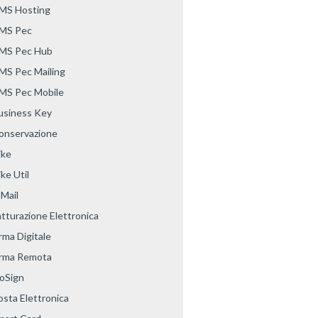
MS Hosting
MS Pec
MS Pec Hub
MS Pec Mailing
MS Pec Mobile
usiness Key
onservazione
ike
ke Util
-Mail
atturazione Elettronica
rma Digitale
irma Remota
oSign
osta Elettronica