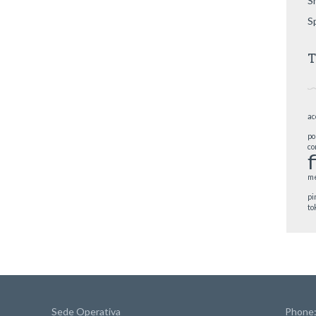
S
S
T
ac
po
co
me
pi
to
Sede Operativa
Phone