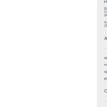
M
[
O
I
A
2
A
a
m
a
g
C