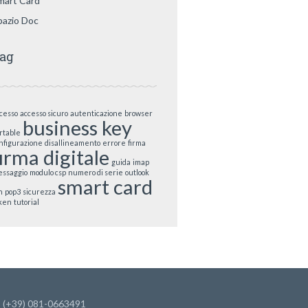
mart Card
pazio Doc
ag
cesso
accesso sicuro
autenticazione
browser
business key
rtable
nfigurazione
disallineamento
errore
firma
firma digitale
guida
imap
ssaggio
modulo csp
numero di serie
outlook
smart card
n
pop3
sicurezza
ken
tutorial
: (+39) 081-0663491