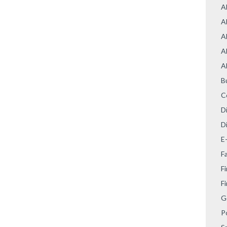
A
A
A
A
A
B
C
D
Di
E
F
Fi
F
G
P