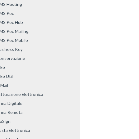
MS Hosting
MS Pec
MS Pec Hub
MS Pec Mailing
MS Pec Mobile
usiness Key
onservazione
ike
ke Util
-Mail
atturazione Elettronica
rma Digitale
irma Remota
oSign
osta Elettronica